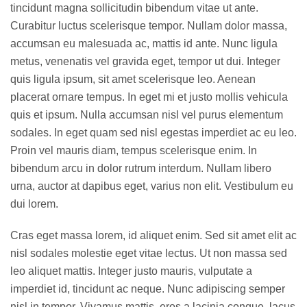
tincidunt magna sollicitudin bibendum vitae ut ante.
Curabitur luctus scelerisque tempor. Nullam dolor massa,
accumsan eu malesuada ac, mattis id ante. Nunc ligula
metus, venenatis vel gravida eget, tempor ut dui. Integer
quis ligula ipsum, sit amet scelerisque leo. Aenean
placerat ornare tempus. In eget mi et justo mollis vehicula
quis et ipsum. Nulla accumsan nisl vel purus elementum
sodales. In eget quam sed nisl egestas imperdiet ac eu leo.
Proin vel mauris diam, tempus scelerisque enim. In
bibendum arcu in dolor rutrum interdum. Nullam libero
urna, auctor at dapibus eget, varius non elit. Vestibulum eu
dui lorem.
Cras eget massa lorem, id aliquet enim. Sed sit amet elit ac
nisl sodales molestie eget vitae lectus. Ut non massa sed
leo aliquet mattis. Integer justo mauris, vulputate a
imperdiet id, tincidunt ac neque. Nunc adipiscing semper
nisl in tempor. Vivamus mattis, eros a lacinia congue, lacus