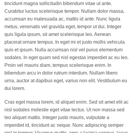
tincidunt magna sollicitudin bibendum vitae ut ante.
Curabitur luctus scelerisque tempor. Nullam dolor massa,
accumsan eu malesuada ac, mattis id ante. Nunc ligula
metus, venenatis vel gravida eget, tempor ut dui. Integer
quis ligula ipsum, sit amet scelerisque leo. Aenean
placerat ornare tempus. In eget mi et justo mollis vehicula
quis et ipsum. Nulla accumsan nisl vel purus elementum
sodales. In eget quam sed nisl egestas imperdiet ac eu leo.
Proin vel mauris diam, tempus scelerisque enim. In
bibendum arcu in dolor rutrum interdum. Nullam libero
urna, auctor at dapibus eget, varius non elit. Vestibulum eu
dui lorem.
Cras eget massa lorem, id aliquet enim. Sed sit amet elit ac
nisl sodales molestie eget vitae lectus. Ut non massa sed
leo aliquet mattis. Integer justo mauris, vulputate a
imperdiet id, tincidunt ac neque. Nunc adipiscing semper
nisl in tempor. Vivamus mattis, eros a lacinia congue, lacus